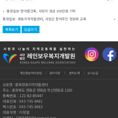
«
충청일보-한아름건축, 사랑의 성금 300만원 기탁
충청일보- 영동지역자활센터, 사업단 참여주민 정보화 교육
»
목록보기
답글쓰기
개인정보처리방침
｜
공지사항
｜
센터소개
｜
오시는길
상호명 : 충북영동지역자활센터
주소 : 충청북도 영동군 영동읍 학산영동로 1186
등록번호 : 121-82-85447
대표전화 : 043-745-8481
팩스번호 : 043-745-8483
대표자명 : 이정열
이메일 : 7458483@hanmail.net