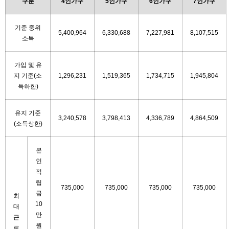
구분
4인가구
5인가구
6인가구
7인가구
기준 중위
5,400,964
6,330,688
7,227,981
8,107,515
소득
가입 및 유
지 기준(소
1,296,231
1,519,365
1,734,715
1,945,804
득하한)
유지 기준
3,240,578
3,798,413
4,336,789
4,864,509
(소득상한)
본
인
적
립
735,000
735,000
735,000
735,000
금
최
10
대
만
근
원
로