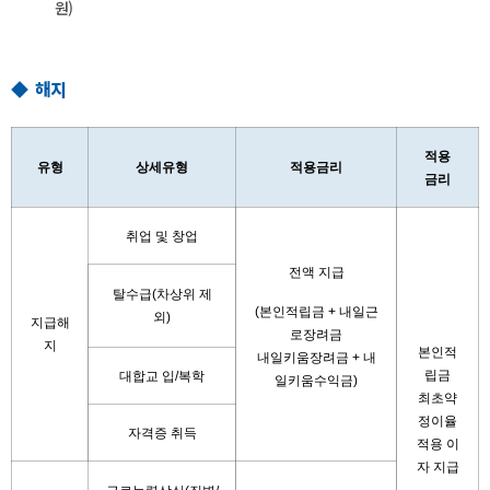
원)
◆ 해지
적용
유형
상세유형
적용금리
금리
취업 및 창업
전액 지급
탈수급(차상위 제
(본인적립금 + 내일근
외)
지급해
로장려금
지
본인적
내일키움장려금 + 내
립금
대합교 입/복학
일키움수익금)
최초약
정이율
자격증 취득
적용 이
자 지급