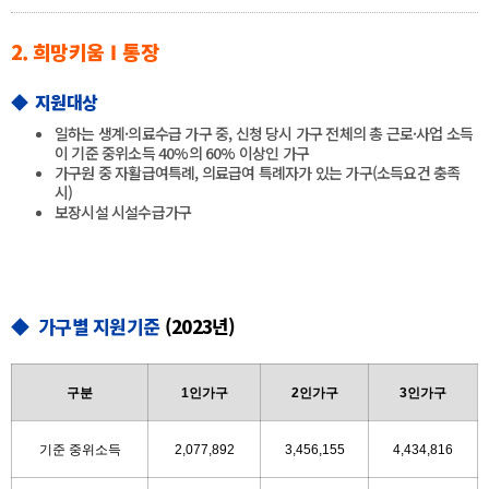
2. 희망키움Ⅰ통장
◆
지원대상
일하는 생계·의료수급 가구 중, 신청 당시 가구 전체의 총 근로·사업 소득
이 기준 중위소득 40%의 60% 이상인 가구
가구원 중 자활급여특례, 의료급여 특례자가 있는 가구(소득요건 충족
시)
보장시설 시설수급가구
◆ 가구별 지원기준
(2023년)
구분
1인가구
2인가구
3인가구
기준 중위소득
2,077,892
3,456,155
4,434,816