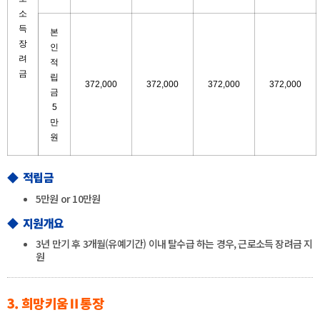
소
득
본
장
인
려
적
금
립
372,000
372,000
372,000
372,000
금
5
만
원
◆
적립금
5만원 or 10만원
◆
지원개요
3년 만기 후 3개월(유예기간) 이내 탈수급 하는 경우, 근로소득 장려금 지
원
3. 희망키움Ⅱ통장