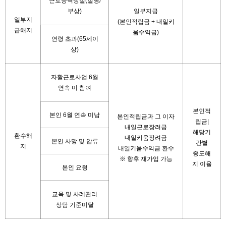
근로능력상실(질병/
부상)
일부지급
일부지
(본인적립금 + 내일키
급해지
움수익금)
연령 초과(65세이
상)
자활근로사업 6월
연속 미 참여
본인적
본인 6월 연속 미납
본인적립금과 그 이자
립금|
내일근로장려금
해당기
환수해
내일키움장려금
본인 사망 및 압류
간별
지
내일키움수익금 환수
중도해
※ 향후 재가입 가능
지 이율
본인 요청
교육 및 사례관리
상담 기준미달