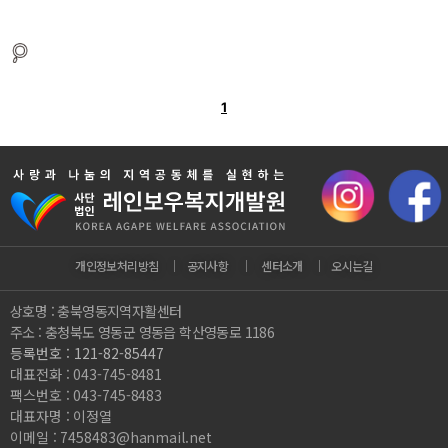
1
개인정보처리방침
｜
공지사항
｜
센터소개
｜
오시는길
상호명 : 충북영동지역자활센터
주소 : 충청북도 영동군 영동읍 학산영동로 1186
등록번호 : 121-82-85447
대표전화 : 043-745-8481
팩스번호 : 043-745-8483
대표자명 : 이정열
이메일 : 7458483@hanmail.net